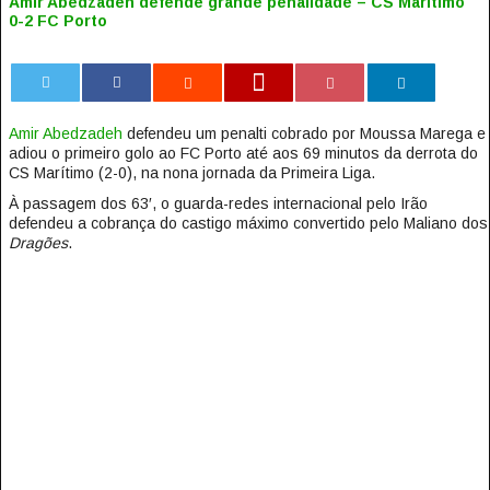
Amir Abedzadeh defende grande penalidade – CS Marítimo
0-2 FC Porto
0
Amir Abedzadeh
defendeu um penalti cobrado por Moussa Marega e
adiou o primeiro golo ao FC Porto até aos 69 minutos da derrota do
CS Marítimo (2-0), na nona jornada da Primeira Liga.
À passagem dos 63′, o guarda-redes internacional pelo Irão
defendeu a cobrança do castigo máximo convertido pelo Maliano dos
Dragões
.