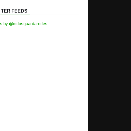
TTER FEEDS
s by @mdosguardaredes