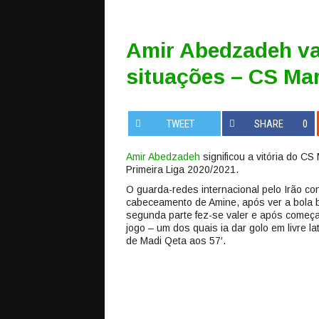
Amir Abedzadeh val
situações – CS Mar
TWEET
SHARE
0
Amir Abedzadeh
significou a vitória do CS
Primeira Liga 2020/2021.
O guarda-redes internacional pelo Irão c
cabeceamento de Amine, após ver a bola b
segunda parte fez-se valer e após começa
jogo – um dos quais ia dar golo em livre l
de Madi Qeta aos 57′.