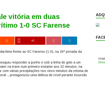
e vitória em duas
ADQU
ítimo 1-0 SC Farense
FAC
+1
 Marítimo frente ao SC Farense (1-0), na 26ª jornada da
Unabl
onseguiu responder a punho e sob a linha de golo a um
Show
ater na trave num primeiro instante aos 32 minutos; na
r com várias precipitações nos cinco minutos da retoma de
ateral -, protagonizou uma defesa de nível perante incursão