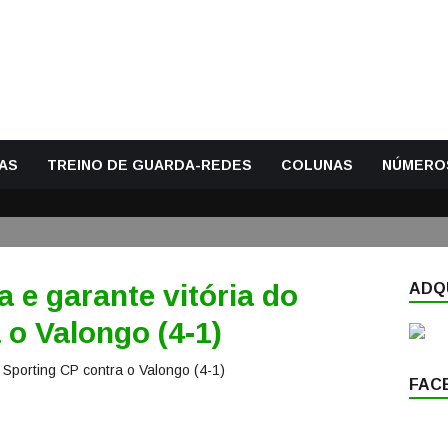
AS
TREINO DE GUARDA-REDES
COLUNAS
NÚMERO
 e garante vitória do
ADQU
 o Valongo (4-1)
FAC