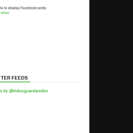
e to display Facebook posts.
 error
TTER FEEDS
s by @mdosguardaredes