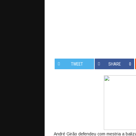
TWEET
SHARE
0
André Girão defendeu com mestria a baliza