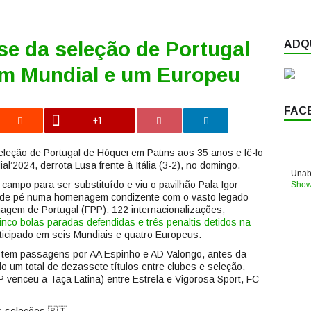
-se da seleção de Portugal
ADQU
m Mundial e um Europeu
FAC
+1
seleção de Portugal de Hóquei em Patins aos 35 anos e fê-lo
al’2024, derrota Lusa frente à Itália (3-2), no domingo.
Unabl
ampo para ser substituído e viu o pavilhão Pala Igor
Show
lo de pé numa homenagem condizente com o vasto legado
nagem de Portugal (FPP): 122 internacionalizações,
nco bolas paradas defendidas e três penaltis detidos na
rticipado em seis Mundiais e quatro Europeus.
o tem passagens por AA Espinho e AD Valongo, antes da
um total de dezassete títulos entre clubes e seleção,
 venceu a Taça Latina) entre Estrela e Vigorosa Sport, FC