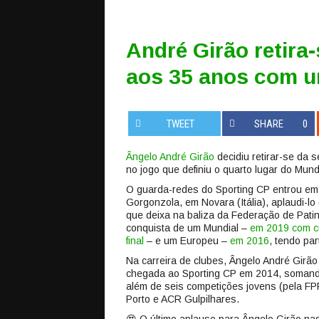
André Girão retira
aos 35 anos com u
TWEET
SHARE
0
Ângelo André Girão
decidiu retirar-se da 
no jogo que definiu o quarto lugar do Mundi
O guarda-redes do Sporting CP entrou em c
Gorgonzola, em Novara (Itália), aplaudi-
que deixa na baliza da Federação de Pati
conquista de um Mundial –
em 2019 com ci
final
– e um Europeu –
em 2016
, tendo pa
Na carreira de clubes, Ângelo André Girã
chegada ao Sporting CP em 2014, somando 
além de seis competições jovens (pela FPP
Porto e ACR Gulpilhares.