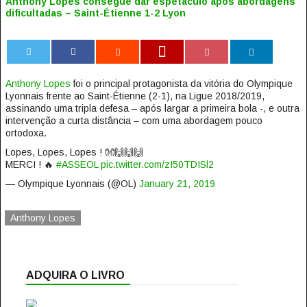
Anthony Lopes consegue dar espetáculo após abordagens
dificultadas – Saint-Étienne 1-2 Lyon
0
Anthony Lopes
foi o principal protagonista da vitória do Olympique
Lyonnais frente ao Saint-Étienne (2-1), na Ligue 2018/2019,
assinando uma tripla defesa – após largar a primeira bola -, e outra
intervenção a curta distância – com uma abordagem pouco
ortodoxa.
Lopes, Lopes, Lopes ! 👐🙌🙌🙌
MERCI ! 🔥
#ASSEOL
pic.twitter.com/zI50TDISl2
— Olympique Lyonnais (@OL)
January 21, 2019
Anthony Lopes
ADQUIRA O LIVRO