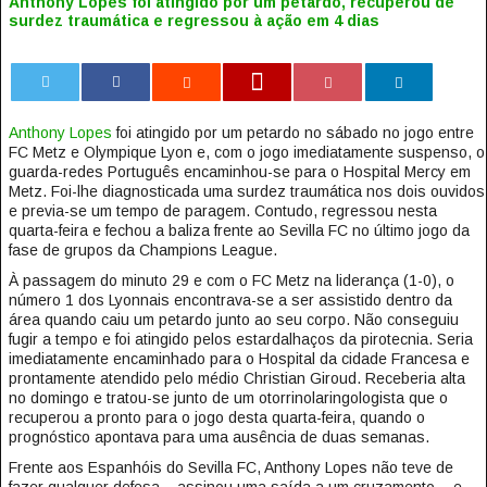
Anthony Lopes foi atingido por um petardo, recuperou de
surdez traumática e regressou à ação em 4 dias
0
Anthony Lopes
foi atingido por um petardo no sábado no jogo entre
FC Metz e Olympique Lyon e, com o jogo imediatamente suspenso, o
guarda-redes Português encaminhou-se para o Hospital Mercy em
Metz. Foi-lhe diagnosticada uma surdez traumática nos dois ouvidos
e previa-se um tempo de paragem. Contudo, regressou nesta
quarta-feira e fechou a baliza frente ao Sevilla FC no último jogo da
fase de grupos da Champions League.
À passagem do minuto 29 e com o FC Metz na liderança (1-0), o
número 1 dos Lyonnais encontrava-se a ser assistido dentro da
área quando caiu um petardo junto ao seu corpo. Não conseguiu
fugir a tempo e foi atingido pelos estardalhaços da pirotecnia. Seria
imediatamente encaminhado para o Hospital da cidade Francesa e
prontamente atendido pelo médio Christian Giroud. Receberia alta
no domingo e tratou-se junto de um otorrinolaringologista que o
recuperou a pronto para o jogo desta quarta-feira, quando o
prognóstico apontava para uma ausência de duas semanas.
Frente aos Espanhóis do Sevilla FC, Anthony Lopes não teve de