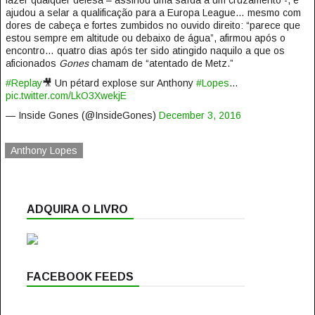
fazer qualquer defesa – assinou uma saída a um cruzamento -, e
ajudou a selar a qualificação para a Europa League… mesmo com
dores de cabeça e fortes zumbidos no ouvido direito: “parece que
estou sempre em altitude ou debaixo de água”, afirmou após o
encontro… quatro dias após ter sido atingido naquilo a que os
aficionados
Gones
chamam de “atentado de Metz.”
#Replay
🎥 Un pétard explose sur Anthony
#Lopes
…
pic.twitter.com/LkO3XwekjE
— Inside Gones (@InsideGones)
December 3, 2016
Anthony Lopes
ADQUIRA O LIVRO
FACEBOOK FEEDS