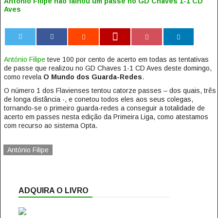
António Filipe não falhou um passe no GD Chaves 1-1 CD
Aves
0
António Filipe
teve 100 por cento de acerto em todas as tentativas
de passe que realizou no GD Chaves 1-1 CD Aves deste domingo,
como revela
O Mundo dos Guarda-Redes
.
O número 1 dos Flavienses tentou catorze passes – dos quais, três
de longa distância -, e conetou todos eles aos seus colegas,
tornando-se o primeiro guarda-redes a conseguir a totalidade de
acerto em passes nesta edição da Primeira Liga, como atestamos
com recurso ao sistema Opta.
António Filipe
ADQUIRA O LIVRO