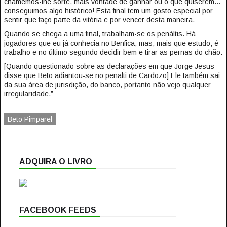
chamemos-lhe sorte, mais vontade de ganhar ou o que quiserem…
conseguimos algo histórico! Esta final tem um gosto especial por
sentir que faço parte da vitória e por vencer desta maneira.
Quando se chega a uma final, trabalham-se os penáltis. Há
jogadores que eu já conhecia no Benfica, mas, mais que estudo, é
trabalho e no último segundo decidir bem e tirar as pernas do chão.
[Quando questionado sobre as declarações em que Jorge Jesus
disse que Beto adiantou-se no penalti de Cardozo] Ele também sai
da sua área de jurisdição, do banco, portanto não vejo qualquer
irregularidade.”
Beto Pimparel
ADQUIRA O LIVRO
FACEBOOK FEEDS