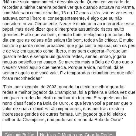
“Não me sinto minimamente desvalorizado. Quem tem vontade de
recordar a minha carreira poderá ver que quando actuava no Parma,
com Malesani como treinador, 16 ou 17 anos atrás, várias vezes eu
actuava como líbero e, consequentemente, é algo que eu não
considero novo. Certamente, Neuer é muito bom ao interpretar esse
papel, mas devo dizer que o interpreta assumindo riscos muito
grandes. E até que vai bem, é muito bom, é elogiado por todos. No
dia em que as coisas não saiam tão bem, todos vão criticar. É muito
bonito o guarda-redes proactivo, que joga com a equipa, com os pés
e de vez em quando como líbero, mas sem exagerar. Porque um
guarda-redes é sempre um guarda-redes, senão, então, jogaria
noutras posições no campo. Se merecia mais a Bola de Ouro que o
Neuer? Venci aquilo que merecia. Porque a vida, no final, dá-te
sempre aquilo que você vale. Fiz temporadas retumbantes que não
foram reconhecidas”
“Falo, por exemplo, de 2003, quando fui eleito o melhor guarda-
redes e melhor jogador da Champions, foi a primeira e única vez que
um guarda-redes foi eleito o melhor do torneio. E naquele ano fui
nono classificado na Bola de Ouro, o que leva você a pensar que o
valor de suas exibições são importantes, mas por trás existem
interesses geridos de outras formas. Um jogador que foi eleito o
melhor da Champions, não pode ser o nono da Bola de Ouro!”
Gianluigi Buffon
Notícias O Mundo dos Guarda-Redes