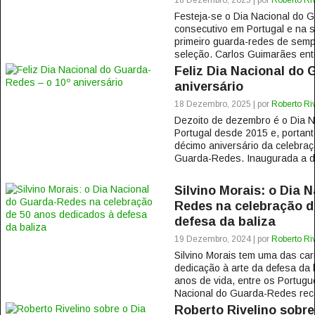
18 Dezembro, 2025 | por
Roberto Ri
Festeja-se o Dia Nacional do 
consecutivo em Portugal e na s
primeiro guarda-redes de sempr
seleção. Carlos Guimarães ent
Feliz Dia Nacional do 
aniversário
18 Dezembro, 2025 | por
Roberto Ri
Dezoito de dezembro é o Dia 
Portugal desde 2015 e, portanto,
décimo aniversário da celebra
Guarda-Redes. Inaugurada a de
Silvino Morais: o Dia 
Redes na celebração d
defesa da baliza
19 Dezembro, 2024 | por
Roberto Ri
Silvino Morais tem uma das car
dedicação à arte da defesa da 
anos de vida, entre os Portugu
Nacional do Guarda-Redes reco
Roberto Rivelino sobre