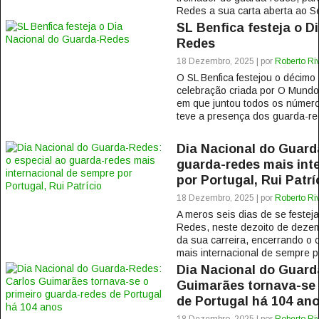
Redes a sua carta aberta ao S
SL Benfica festeja o D
Redes
18 Dezembro, 2025 | por
Roberto Ri
O SL Benfica festejou o décim
celebração criada por O Mund
em que juntou todos os número
teve a presença dos guarda-re
Dia Nacional do Guard
guarda-redes mais int
por Portugal, Rui Patrí
18 Dezembro, 2025 | por
Roberto Ri
A meros seis dias de se festej
Redes, neste dezoito de dezemb
da sua carreira, encerrando o 
mais internacional de sempre po
Dia Nacional do Guard
Guimarães tornava-se 
de Portugal há 104 an