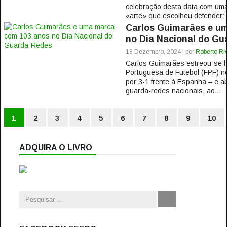
celebração desta data com um
«arte» que escolheu defender: 
Carlos Guimarães e u
no Dia Nacional do G
18 Dezembro, 2024 | por
Roberto Ri
Carlos Guimarães estreou-se 
Portuguesa de Futebol (FPF) no 
por 3-1 frente à Espanha – e a
guarda-redes nacionais, ao...
1
2
3
4
5
6
7
8
9
10
ADQUIRA O LIVRO