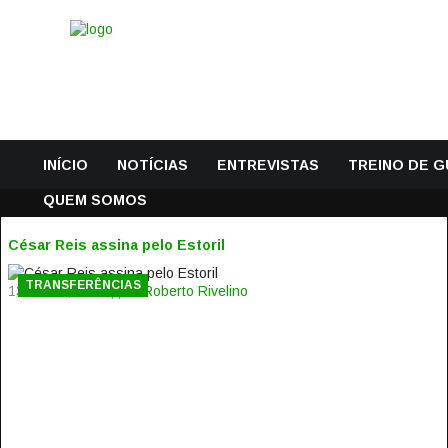
INÍCIO
NOTÍCIAS
ENTREVISTAS
TREINO DE 
QUEM SOMOS
César Reis assina pelo Estoril
TRANSFERÊNCIAS
13 Junho, 2018 | por
Roberto Rivelino