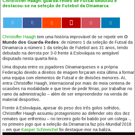
Christoffer Haagh: guarda-redes de Futsal debutou e
destacou-se na seleção de Futebol da Dinamarca
0
Christoffer Haagh
tem uma história improvável de se repetir em
O
Mundo dos Guarda-Redes
: de número 1 da seleção de Futsal da
Dinamarca a número 1 da seleção de Futebol aos 31 anos, tendo
debutado na derrota por 3-0 frente à Eslováquia no amigável
disputado nesta quarta-feira.
Uma disputa entre os jogadores Dinamarqueses e a própria
Federação devido a direitos de imagem forçaram esta última a formar
uma equipa com elementos de Futsal e de divisões menores. Aí,
entra Christoffer Haagh, internacional por mais de meia centena de
ocasiões na modalidade e que teve de pedir férias, por trabalhar no
ramo da administração – além de ser empreendedor na venda de
material desportivo.
Frente à Eslováquia, apesar do peso dos três golos sofridos,
Christoffer Haagh assumiu protagonismo ao defender oito dos dez
remates que enfrentou – no terceiro golo foi batido por um colega -,
no primeiro jogo que a seleção da Dinamarca faz pós-Mundial’2018
– em que
Kasper Schmeichel
foi destaque-mor na baliza.