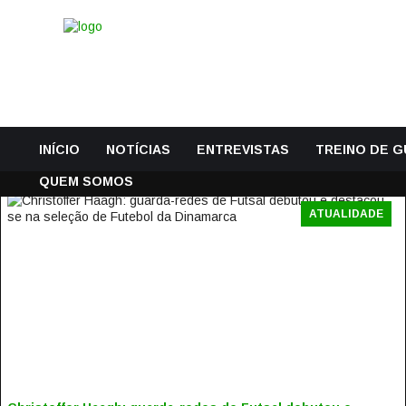
INÍCIO
NOTÍCIAS
ENTREVISTAS
TREINO DE 
QUEM SOMOS
ATUALIDADE
CHRISTOFFER HAAGH: GUARDA-REDES DE FUTSAL
DEBUTOU E DESTACOU-SE NA SELEÇÃO DE FUTEBOL DA
DINAMARCA
6 Setembro, 2018