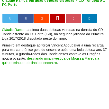
Cláudio Ramos em duas defesas vistosas – CD Tondela 0-1
FC Porto
0
Cláudio Ramos
assinou duas defesas vistosas na derrota do CD
Tondela frente ao FC Porto (1-0), na segunda jornada da Primeira
Liga 2017/2018 disputada neste domingo.
Primeiro em destaque ao forçar Vincent Aboubakar a uma recarga
para marcar o único golo do encontro após uma bela defesa aos 37
minutos, o guarda-redes dos Tondelenses conteve os Dragões
noutra ocasião,
desviando uma investida de Moussa Marega a
quinze minutos do final do encontro
.