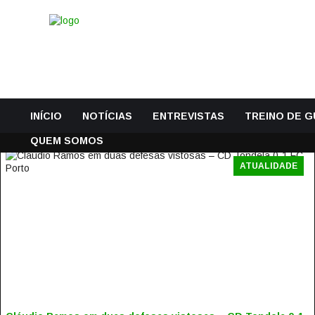
INÍCIO
NOTÍCIAS
ENTREVISTAS
TREINO DE 
QUEM SOMOS
ATUALIDADE
CLÁUDIO RAMOS EM DUAS DEFESAS VISTOSAS – CD
TONDELA 0-1 FC PORTO
13 Agosto, 2017