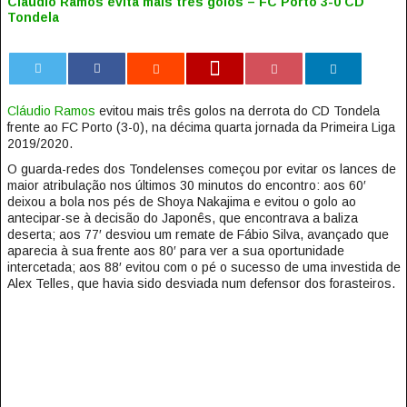
Cláudio Ramos evita mais três golos – FC Porto 3-0 CD
Tondela
0
Cláudio Ramos
evitou mais três golos na derrota do CD Tondela
frente ao FC Porto (3-0), na décima quarta jornada da Primeira Liga
2019/2020.
O guarda-redes dos Tondelenses começou por evitar os lances de
maior atribulação nos últimos 30 minutos do encontro: aos 60′
deixou a bola nos pés de Shoya Nakajima e evitou o golo ao
antecipar-se à decisão do Japonês, que encontrava a baliza
deserta; aos 77′ desviou um remate de Fábio Silva, avançado que
aparecia à sua frente aos 80′ para ver a sua oportunidade
intercetada; aos 88′ evitou com o pé o sucesso de uma investida de
Alex Telles, que havia sido desviada num defensor dos forasteiros.