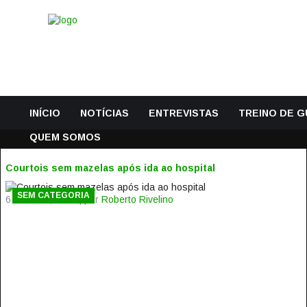
INÍCIO
NOTÍCIAS
ENTREVISTAS
TREINO DE 
QUEM SOMOS
Courtois sem mazelas após ida ao hospital
SEM CATEGORIA
6 Outubro, 2014 | por
Roberto Rivelino