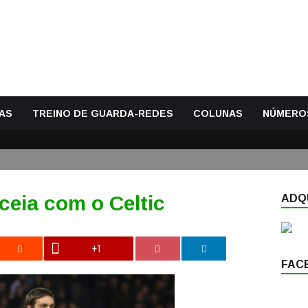
AS
TREINO DE GUARDA-REDES
COLUNAS
NÚMERO
eia com o Celtic
ADQU
+1
FAC