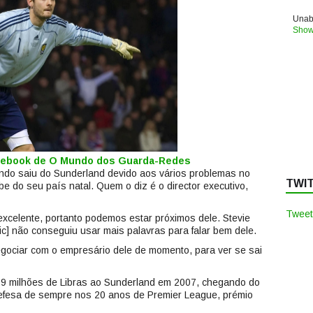
Unabl
Show
acebook de O Mundo dos Guarda-Redes
ndo saiu do Sunderland devido aos vários problemas no
TWI
ube do seu país natal. Quem o diz é o director executivo,
Tweet
excelente, portanto podemos estar próximos dele. Stevie
c] não conseguiu usar mais palavras para falar bem dele.
gociar com o empresário dele de momento, para ver se sai
 9 milhões de Libras ao Sunderland em 2007, chegando do
defesa de sempre nos 20 anos de Premier League, prémio