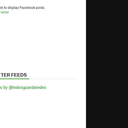
e to display Facebook posts.
 error
TTER FEEDS
s by @mdosguardaredes