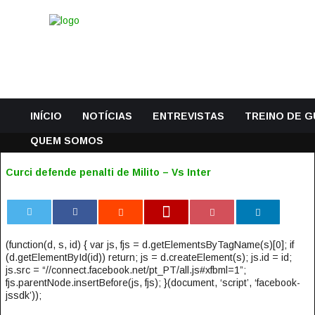
INÍCIO
NOTÍCIAS
ENTREVISTAS
TREINO DE 
QUEM SOMOS
Curci defende penalti de Milito – Vs Inter
0
(function(d, s, id) { var js, fjs = d.getElementsByTagName(s)[0]; if
(d.getElementById(id)) return; js = d.createElement(s); js.id = id;
js.src = “//connect.facebook.net/pt_PT/all.js#xfbml=1”;
fjs.parentNode.insertBefore(js, fjs); }(document, ‘script’, ‘facebook-
jssdk’));