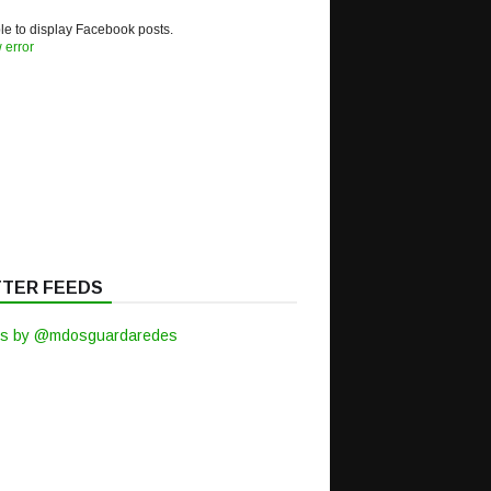
e to display Facebook posts.
 error
TTER FEEDS
s by @mdosguardaredes