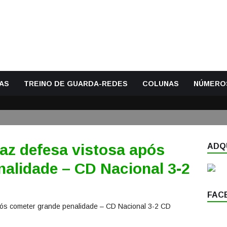
AS
TREINO DE GUARDA-REDES
COLUNAS
NÚMERO
az defesa vistosa após
ADQU
alidade – CD Nacional 3-2
FAC