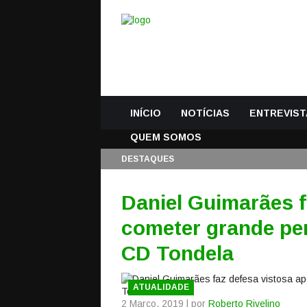
INÍCIO
NOTÍCIAS
ENTREVIST
QUEM SOMOS
DESTAQUES
Daniel Guimarães f
cometer grande pen
CD Tondela
ATUALIDADE
2 Março, 2019 | por
Roberto Rivelino