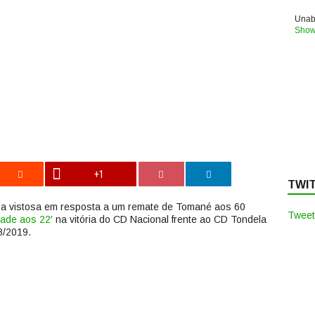
Unabl
Show
+1
TWI
a vistosa em resposta a um remate de Tomané aos 60
Tweet
ade aos 22′
na vitória do CD Nacional frente ao CD Tondela
8/2019.