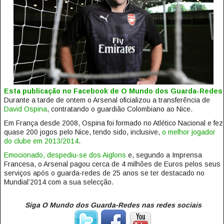
Esta publicação no Facebook de O Mundo dos Guarda-Redes
Durante a tarde de ontem o Arsenal oficializou a transferência de
David Ospina
, contratando o guardião Colombiano ao Nice.
Em França desde 2008, Ospina foi formado no Atlético Nacional e fez
quase 200 jogos pelo Nice, tendo sido, inclusive,
o melhor jogador
do clube em 2013/2014
.
Emocionado, despediu-se dos Aiglons
e, segundo a Imprensa
Francesa, o Arsenal pagou cerca de 4 milhões de Euros pelos seus
serviços após o guarda-redes de 25 anos se ter destacado no
Mundial’2014 com a sua selecção.
Siga O Mundo dos Guarda-Redes nas redes sociais