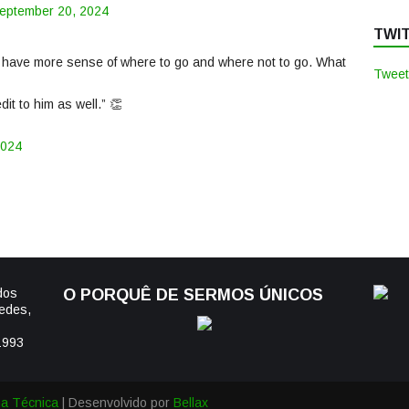
eptember 20, 2024
TWI
to have more sense of where to go and where not to go. What
Tweet
it to him as well.” 👏
2024
dos
O PORQUÊ DE SERMOS ÚNICOS
edes,
1993
ha Técnica
| Desenvolvido por
Bellax