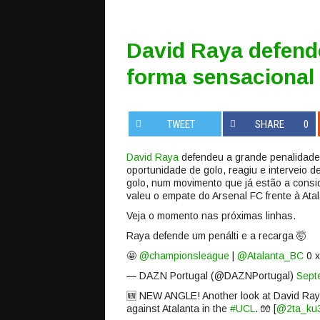
David Raya defende
forma sensacional 
TWEET
SHARE
0
David Raya
defendeu a grande penalidade 
oportunidade de golo, reagiu e interveio 
golo, num movimento que já estão a cons
valeu o empate do Arsenal FC frente à At
Veja o momento nas próximas linhas.
Raya defende um penálti e a recarga 🤯
🤩
@championsleague
|
@Atalanta_BC
0 
— DAZN Portugal (@DAZNPortugal)
Sept
🆕 NEW ANGLE! Another look at David Raya
against Atalanta in the
#UCL
. 🧤 [
@2ta_ku