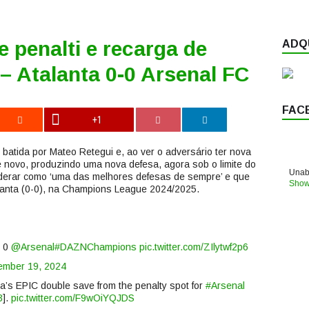
 penalti e recarga de
ADQU
– Atalanta 0-0 Arsenal FC
FAC
+1
batida por Mateo Retegui e, ao ver o adversário ter nova
de novo, produzindo uma nova defesa, agora sob o limite do
Unabl
iderar como ‘uma das melhores defesas de sempre’ e que
Show
alanta (0-0), na Champions League 2024/2025.
x 0
@Arsenal
#DAZNChampions
pic.twitter.com/ZIlytwf2p6
ember 19, 2024
’s EPIC double save from the penalty spot for
#Arsenal
3
].
pic.twitter.com/F9wOiYQJDS