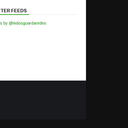
TTER FEEDS
s by @mdosguardaredes