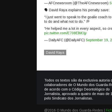
— AFCnewsroom (@TheAFCnewsroom)
S
🗣️ David Raya explains his penalty save:
“I just went to speak to the goalie coach 
to do and what not to do.” 💭
“He helped me a lot in every aspect, so cred
pic.twitter.com/E708ElMOjy
— DailyAFC (@DailyAFC)
September 19, 
David Raya
Todos os textos são da exclusiva autoria 
colaboradores de O Mundo dos Guarda-R
de acordo com o Código Deontológico do
Jornalista, aprovado a quatro de maio de 
pelo Sindicato dos Jornalistas.
@2016 O Mundo dos Guarda-Redes |
Fic