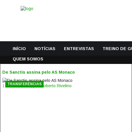
INÍCIO
NOTÍCIAS
ENTREVISTAS
TREINO DE 
QUEM SOMOS
De Sanctis assina pelo AS Monaco
TRANSFERÊNCIAS
14 Julho, 2016 | por
Roberto Rivelino