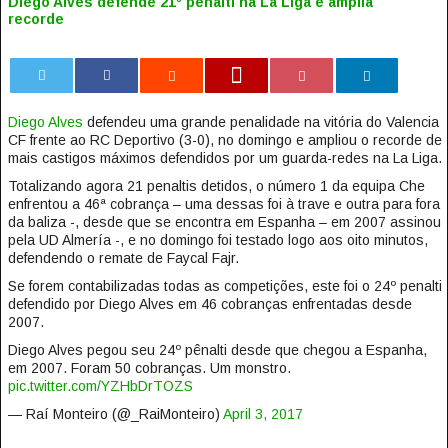
Diego Alves defende 21º penalti na La Liga e amplia
recorde
0
Diego Alves
defendeu uma grande penalidade na vitória do Valencia
CF frente ao RC Deportivo (3-0), no domingo e ampliou o recorde de
mais castigos máximos defendidos por um guarda-redes na La Liga.
Totalizando agora 21 penaltis detidos, o número 1 da equipa Che
enfrentou a 46ª cobrança – uma dessas foi à trave e outra para fora
da baliza -, desde que se encontra em Espanha – em 2007 assinou
pela UD Almería -, e no domingo foi testado logo aos oito minutos,
defendendo o remate de Faycal Fajr.
Se forem contabilizadas todas as competições, este foi o 24º penalti
defendido por Diego Alves em 46 cobranças enfrentadas desde
2007.
Diego Alves pegou seu 24º pênalti desde que chegou a Espanha,
em 2007. Foram 50 cobranças. Um monstro.
pic.twitter.com/YZHbDrTOZS
— Raí Monteiro (@_RaiMonteiro)
April 3, 2017