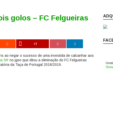
ois golos – FC Felgueiras
ADQU
FAC
+1
ins ao negar o sucesso de uma investida de calcanhar aos
os 59′
no jgoo que ditou a eliminação do FC Felgueiras
Unabl
inatória da Taça de Portugal 2018/2019.
Show