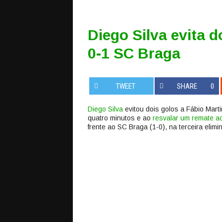
Diego Silva evita d
0-1 SC Braga
TWEET
SHARE
0
Diego Silva
evitou dois golos a Fábio Mart
quatro minutos e ao
resvalar um remate a
frente ao SC Braga (1-0), na terceira elim