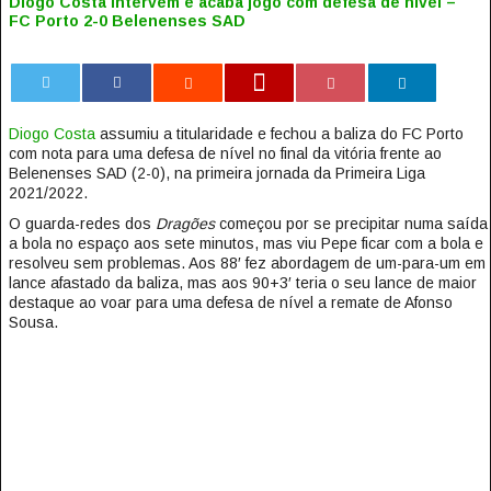
Diogo Costa intervém e acaba jogo com defesa de nível –
FC Porto 2-0 Belenenses SAD
0
Diogo Costa
assumiu a titularidade e fechou a baliza do FC Porto
com nota para uma defesa de nível no final da vitória frente ao
Belenenses SAD (2-0), na primeira jornada da Primeira Liga
2021/2022.
O guarda-redes dos
Dragões
começou por se precipitar numa saída
a bola no espaço aos sete minutos, mas viu Pepe ficar com a bola e
resolveu sem problemas. Aos 88′ fez abordagem de um-para-um em
lance afastado da baliza, mas aos 90+3′ teria o seu lance de maior
destaque ao voar para uma defesa de nível a remate de Afonso
Sousa.