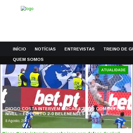
INÍCIO
NOTÍCIAS
ENTREVISTAS
TREINO DE 
QUEM SOMOS
ATUALIDADE
DIOGO COSTA INTERVÉM E ACABA JOGO COM DEFESA DE
NÍVEL – FC PORTO 2-0 BELENENSES SAD
8 Agosto, 2021