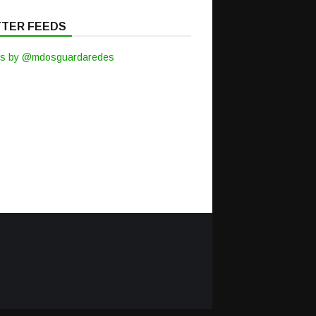
TTER FEEDS
s by @mdosguardaredes