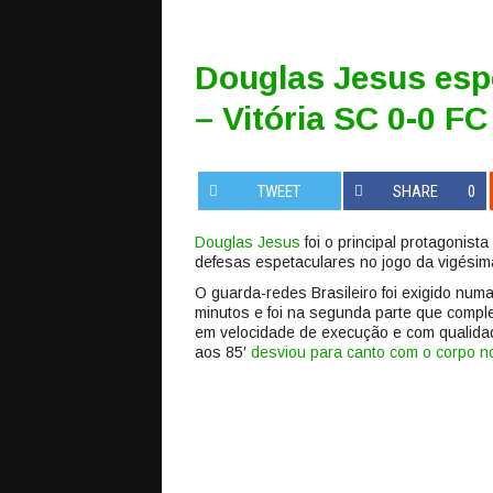
Douglas Jesus esp
– Vitória SC 0-0 FC
TWEET
SHARE
0
Douglas Jesus
foi o principal protagonist
defesas espetaculares no jogo da vigésim
O guarda-redes Brasileiro foi exigido num
minutos e foi na segunda parte que comple
em velocidade de execução e com qualida
aos 85′
desviou para canto com o corpo n