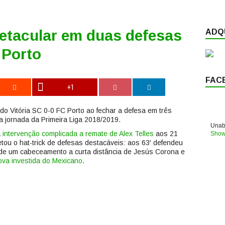
etacular em duas defesas
ADQU
 Porto
FAC
+1
a do Vitória SC 0-0 FC Porto ao fechar a defesa em três
a jornada da Primeira Liga 2018/2019.
Unabl
a
intervenção complicada a remate de Alex Telles
aos 21
Show
tou o hat-trick de defesas destacáveis: aos 63′ defendeu
de um cabeceamento a curta distância de Jesús Corona e
ova investida do Mexicano
.