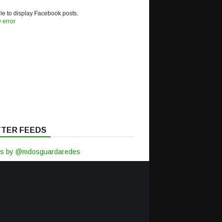
e to display Facebook posts.
 error
TTER FEEDS
s by @mdosguardaredes