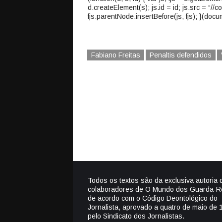
d.createElement(s); js.id = id; js.src = “//
fjs.parentNode.insertBefore(js, fjs); }(docum
Fabiano Freitas
Penaltis defendidos
Todos os textos são da exclusiva autoria 
colaboradores de O Mundo dos Guarda-R
de acordo com o Código Deontológico do
Jornalista, aprovado a quatro de maio de 
pelo Sindicato dos Jornalistas.