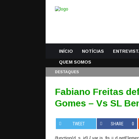
INÍCIO
NOTÍCIAS
ENTREVIST
QUEM SOMOS
DESTAQUES
Fabiano Freitas de
Gomes – Vs SL Ben
TWEET
SHARE
0
(function(d, s, id) { var js, fjs = d.getEle