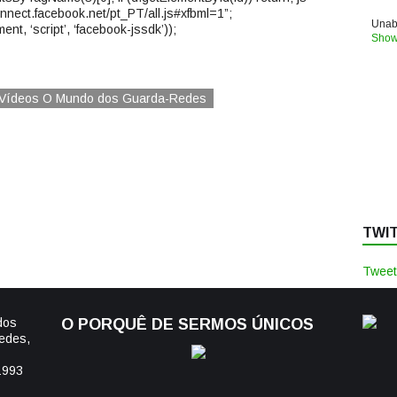
connect.facebook.net/pt_PT/all.js#xfbml=1”;
Unabl
ent, ‘script’, ‘facebook-jssdk’));
Show
Vídeos O Mundo dos Guarda-Redes
TWI
Tweet
dos
O PORQUÊ DE SERMOS ÚNICOS
edes,
1993