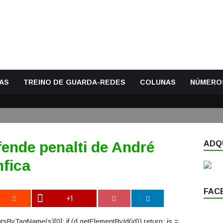
AS
TREINO DE GUARDA-REDES
COLUNAS
NÚMERO
fende penalti de André
ADQU
fica
FAC
+1
mentsByTagName(s)[0]; if (d.getElementById(id)) return; js =