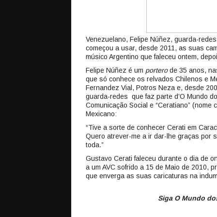
Venezuelano, Felipe Núñez, guarda-redes 
começou a usar, desde 2011, as suas ca
músico Argentino que faleceu ontem, depoi
Felipe Núñez é um
portero
de 35 anos, na
que só conhece os relvados Chilenos e M
Fernandez Vial, Potros Neza e, desde 200
guarda-redes que faz parte d’O Mundo do
Comunicação Social e “Ceratiano” (nome c
Mexicano:
“Tive a sorte de conhecer Cerati em Carac
Quero atrever-me a ir dar-lhe graças por
toda.”
Gustavo Cerati faleceu durante o dia de 
a um AVC sofrido a 15 de Maio de 2010, 
que enverga as suas caricaturas na indu
Siga O Mundo dos