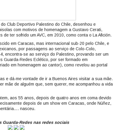
do Club Deportivo Palestino do Chile, desenhou e
misolas com motivos de homenagem a Gustavo Cerati,
s de ter sofrido um AVC, em 2010, como conta o La Afición.
scido em Caracas, mas internacional sub-20 pelo Chile, e
exicanos, por passagens ao serviço de Colo-Colo,
4, encontra-se ao serviço do Palestino, provando ser um
s Guarda-Redes Eclético, por ser formado em
riado em homenagem ao cantor), como revelou ao portal
as e dá-me vontade de ir a Buenos Aires visitar a sua mãe.
 ser mãe de alguém que, sem querer, me acompanhou a vida
ontem, aos 55 anos, depois de quatro anos em coma devido
precisamente depois de um show em Caracas, onde Núñez,
mentária…. nasceu.
 Guarda-Redes nas redes sociais