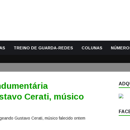
AS
TREINO DE GUARDA-REDES
COLUNAS
NÚMERO
ndumentária
ADQU
tavo Cerati, músico
FAC