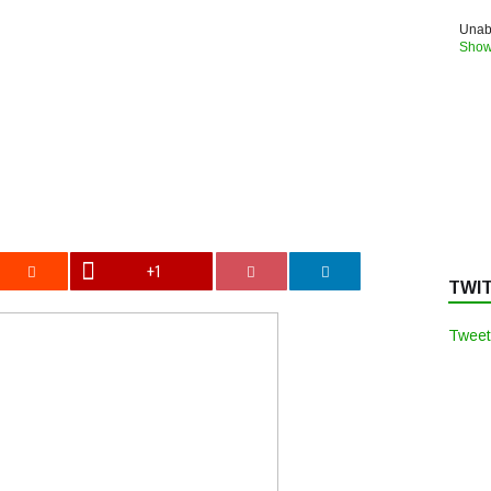
Unabl
Show
+1
TWI
Tweet