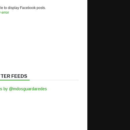
e to display Facebook posts.
 error
TTER FEEDS
s by @mdosguardaredes