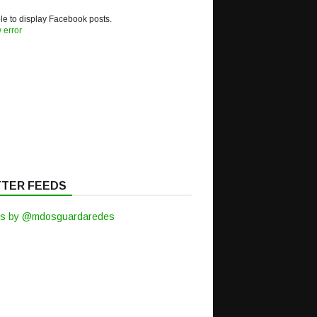
e to display Facebook posts.
 error
TTER FEEDS
s by @mdosguardaredes