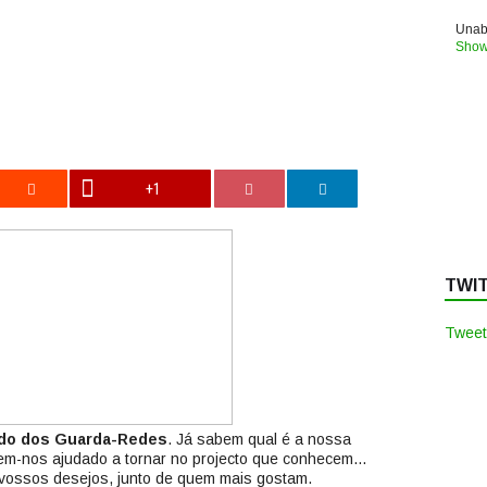
Unabl
Show
+1
TWI
Tweet
do dos Guarda-Redes
. Já sabem qual é a nossa
em-nos ajudado a tornar no projecto que conhecem…
vossos desejos, junto de quem mais gostam.