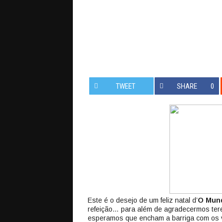
TWEET
SHARE
0
Este é o desejo de um feliz natal d’
O Mun
refeição… para além de agradecermos ter
esperamos que encham a barriga com os 