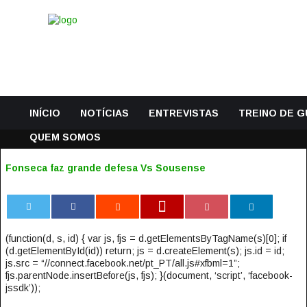
INÍCIO
NOTÍCIAS
ENTREVISTAS
TREINO DE 
QUEM SOMOS
Fonseca faz grande defesa Vs Sousense
0
(function(d, s, id) { var js, fjs = d.getElementsByTagName(s)[0]; if
(d.getElementById(id)) return; js = d.createElement(s); js.id = id;
js.src = “//connect.facebook.net/pt_PT/all.js#xfbml=1”;
fjs.parentNode.insertBefore(js, fjs); }(document, ‘script’, ‘facebook-
jssdk’));