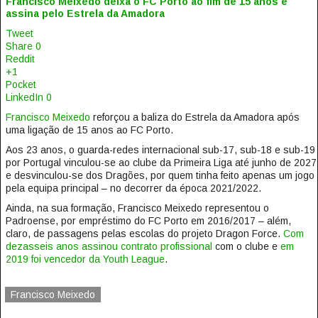
Francisco Meixedo deixa o FC Porto ao fim de 15 anos e
assina pelo Estrela da Amadora
Tweet
Share
0
Reddit
+1
Pocket
LinkedIn
0
Francisco Meixedo
reforçou a baliza do Estrela da Amadora após
uma ligação de 15 anos ao FC Porto.
Aos 23 anos, o guarda-redes internacional sub-17, sub-18 e sub-19
por Portugal vinculou-se ao clube da Primeira Liga até junho de 2027
e desvinculou-se dos Dragões, por quem tinha feito apenas um jogo
pela equipa principal – no decorrer da época 2021/2022.
Ainda, na sua formação, Francisco Meixedo representou o
Padroense, por empréstimo do FC Porto em 2016/2017 – além,
claro, de passagens pelas escolas do projeto Dragon Force.
Com
dezasseis anos assinou contrato profissional
com o clube e
em
2019 foi vencedor da Youth League
.
Francisco Meixedo