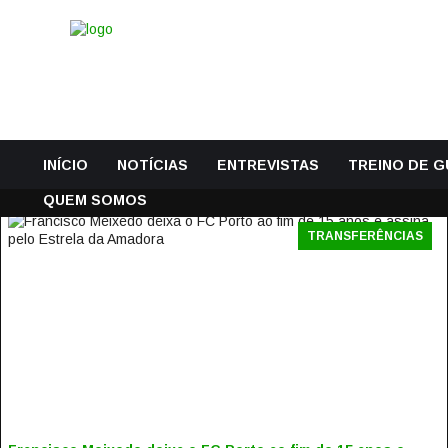
INÍCIO
NOTÍCIAS
ENTREVISTAS
TREINO DE 
QUEM SOMOS
TRANSFERÊNCIAS
FRANCISCO MEIXEDO DEIXA O FC PORTO AO FIM DE 15
ANOS E ASSINA PELO ESTRELA DA AMADORA
15 Julho, 2024