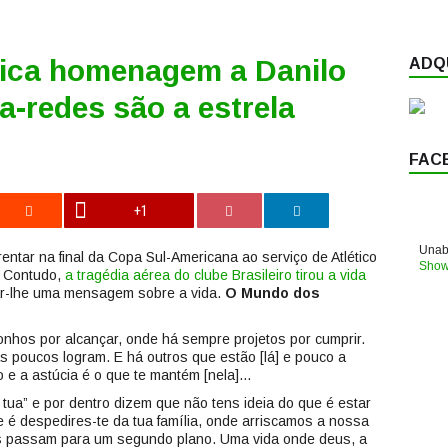
ica homenagem a Danilo
ADQU
a-redes são a estrela
FAC
+1
Unabl
entar na final da Copa Sul-Americana ao serviço de Atlético
Show
. Contudo,
a tragédia aérea do clube Brasileiro tirou a vida
ar-lhe uma mensagem sobre a vida.
O Mundo dos
onhos por alcançar, onde há sempre projetos por cumprir.
 poucos logram. E há outros que estão [lá] e pouco a
 e a astúcia é o que te mantém [nela]…
tua” e por dentro dizem que não tens ideia do que é estar
 é despedires-te da tua família, onde arriscamos a nossa
xos passam para um segundo plano. Uma vida onde deus, a