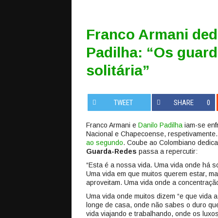
Franco Armani ded
Padilha: “Os guard
solitária”
TWEET
SHARE
0
Franco Armani e
Danilo Padilha
iam-se enfr
Nacional e Chapecoense, respetivamente
ao segundo
. Coube ao Colombiano dedic
Guarda-Redes
passa a repercutir:
“Esta é a nossa vida. Uma vida onde há s
Uma vida em que muitos querem estar, mas
aproveitam. Uma vida onde a concentração
Uma vida onde muitos dizem “e que vida a 
longe de casa, onde não sabes o duro que
vida viajando e trabalhando, onde os lu