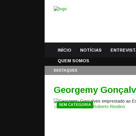
INÍCIO
NOTÍCIAS
ENTREVIST
QUEM SOMOS
DESTAQUES
Georgemy Gonçalve
SEM CATEGORIA
18 Julho, 2015 | por
Roberto Rivelino