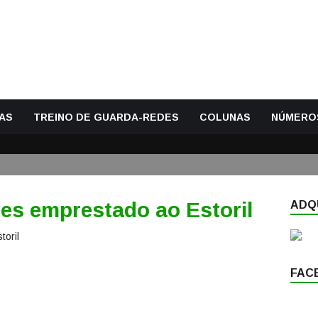
AS
TREINO DE GUARDA-REDES
COLUNAS
NÚMERO
s emprestado ao Estoril
ADQU
FAC