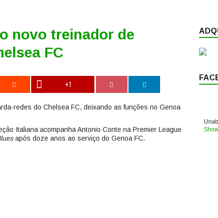
 o novo treinador de
ADQU
helsea FC
FAC
+1
arda-redes do Chelsea FC, deixando as funções no Genoa
Unabl
leção Italiana acompanha Antonio Conte na Premier League
Show
lues
após doze anos ao serviço do Genoa FC.