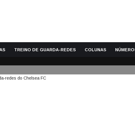
AS
TREINO DE GUARDA-REDES
COLUNAS
NÚMERO
I É O NOVO TREINADOR DE GU