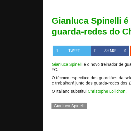
Gianluca Spinelli é
guarda-redes do C
TWEET
SHARE
0
Gianluca Spinelli
é o novo treinador de gu
FC.
O técnico específico dos guardiões da se
e trabalhará junto dos guarda-redes dos
B
O Italiano substitui
Christophe Lollichon
.
Gianluca Spinelli