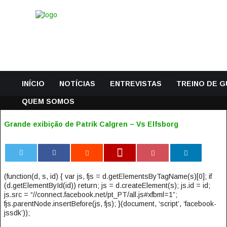
INÍCIO
NOTÍCIAS
ENTREVISTAS
TREINO DE 
QUEM SOMOS
Grande exibição de Patrik Calgren – Vs Elfsborg
0
(function(d, s, id) { var js, fjs = d.getElementsByTagName(s)[0]; if
(d.getElementById(id)) return; js = d.createElement(s); js.id = id;
js.src = “//connect.facebook.net/pt_PT/all.js#xfbml=1”;
fjs.parentNode.insertBefore(js, fjs); }(document, ‘script’, ‘facebook-
jssdk’));