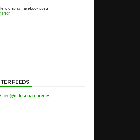
e to display Facebook posts.
 error
TTER FEEDS
s by @mdosguardaredes