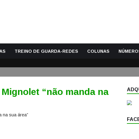
AS
TREINO DE GUARDA-REDES
COLUNAS
NÚMERO
e Mignolet “não manda na
ADQU
FAC