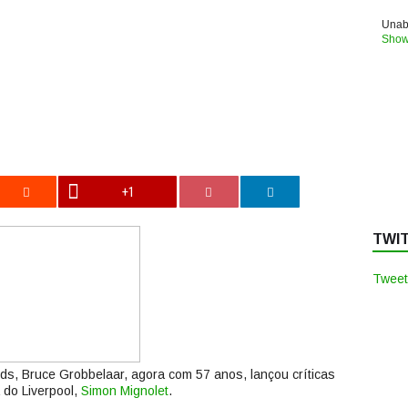
Unabl
Show
+1
TWI
Tweet
s, Bruce Grobbelaar, agora com 57 anos, lançou críticas
a do Liverpool,
Simon Mignolet
.