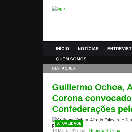
INÍCIO
NOTÍCIAS
ENTREVIST
QUEM SOMOS
DESTAQUES
Guillermo Ochoa, A
Corona convocados
Confederações pel
ATUALIDADE
18 Maio, 2017 | por
Roberto Rivelino