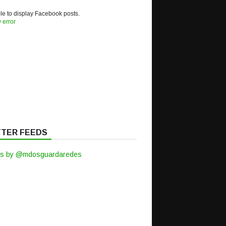
e to display Facebook posts.
 error
TTER FEEDS
s by @mdosguardaredes