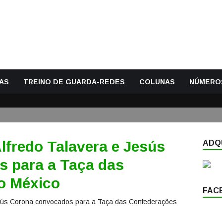
AS
TREINO DE GUARDA-REDES
COLUNAS
NÚMERO
lfredo Talavera e Jesús
ADQU
 para a Taça das
o México
FAC