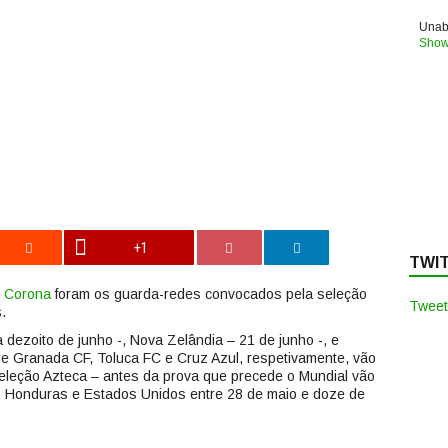
Unabl
Show
+1
TWI
 Corona
foram os guarda-redes convocados pela seleção
Tweet
.
 dezoito de junho -, Nova Zelândia – 21 de junho -, e
de Granada CF, Toluca FC e Cruz Azul, respetivamente, vão
seleção Azteca – antes da prova que precede o Mundial vão
da, Honduras e Estados Unidos entre 28 de maio e doze de