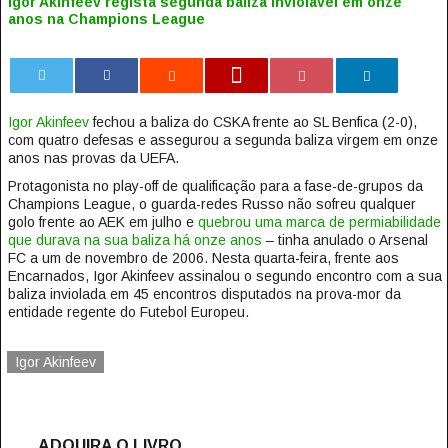
Igor Akinfeev regista segunda baliza inviolável em onze
anos na Champions League
0
Igor Akinfeev
fechou a baliza do CSKA frente ao SL Benfica (2-0),
com quatro defesas e assegurou a segunda baliza virgem em onze
anos nas provas da UEFA.
Protagonista no play-off de qualificação para a fase-de-grupos da
Champions League, o guarda-redes Russo não sofreu qualquer
golo frente ao AEK em julho e
quebrou uma marca de permiabilidade
que durava na sua baliza há onze anos
– tinha anulado o Arsenal
FC a um de novembro de 2006. Nesta quarta-feira, frente aos
Encarnados, Igor Akinfeev assinalou o segundo encontro com a sua
baliza inviolada em 45 encontros disputados na prova-mor da
entidade regente do Futebol Europeu.
Igor Akinfeev
ADQUIRA O LIVRO