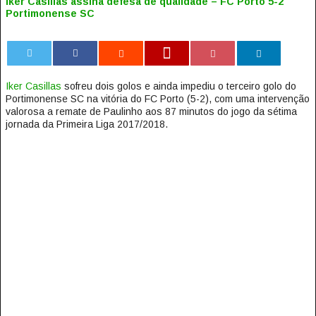
Iker Casillas assina defesa de qualidade – FC Porto 5-2
Portimonense SC
0
Iker Casillas
sofreu dois golos e ainda impediu o terceiro golo do
Portimonense SC na vitória do FC Porto (5-2), com uma intervenção
valorosa a remate de Paulinho aos 87 minutos do jogo da sétima
jornada da Primeira Liga 2017/2018.