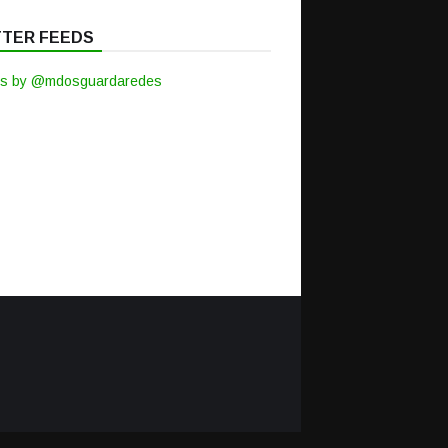
TTER FEEDS
s by @mdosguardaredes