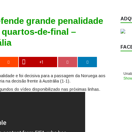
efende grande penalidade
ADQU
 quartos-de-final –
lia
FAC
+1
Unabl
lidade e foi decisiva para a passagem da Noruega aos
Show
ia na decisão frente à Austrália (1-1).
gundos do vídeo disponibilizado nas próximas linhas.