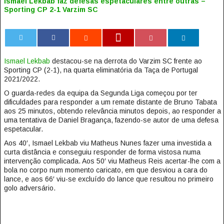
Ismael Lekbab faz defesas espetaculares entre outras –
Sporting CP 2-1 Varzim SC
0
Ismael Lekbab
destacou-se na derrota do Varzim SC frente ao
Sporting CP (2-1), na quarta eliminatória da Taça de Portugal
2021/2022.
O guarda-redes da equipa da Segunda Liga começou por ter
dificuldades para responder a um remate distante de Bruno Tabata
aos 25 minutos, obtendo relevância minutos depois, ao responder a
uma tentativa de Daniel Bragança, fazendo-se autor de uma defesa
espetacular.
Aos 40′, Ismael Lekbab viu Matheus Nunes fazer uma investida a
curta distância e conseguiu responder de forma vistosa numa
intervenção complicada. Aos 50′ viu Matheus Reis acertar-lhe com a
bola no corpo num momento caricato, em que desviou a cara do
lance, e aos 66′ viu-se excluído do lance que resultou no primeiro
golo adversário.