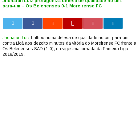
Jhonatan Luiz protagoniza defesa de qualidade no um-
para-um – Os Belenenses 0-1 Moreirense FC
0
Jhonatan Luiz
brilhou numa defesa de qualidade no um-para-um
contra Licá aos dezoito minutos da vitória do Moreirense FC frente a
Os Belenenses SAD (1-0), na vigésima jornada da Primeira Liga
2018/2019.