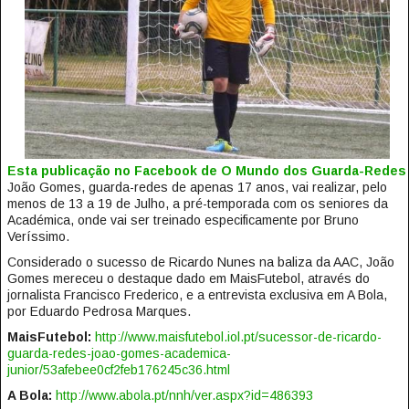
Esta publicação no Facebook de O Mundo dos Guarda-Redes
João Gomes, guarda-redes de apenas 17 anos, vai realizar, pelo
menos de 13 a 19 de Julho, a pré-temporada com os seniores da
Académica, onde vai ser treinado especificamente por Bruno
Veríssimo.
Considerado o sucesso de Ricardo Nunes na baliza da AAC, João
Gomes mereceu o destaque dado em MaisFutebol, através do
jornalista Francisco Frederico, e a entrevista exclusiva em A Bola,
por Eduardo Pedrosa Marques.
MaisFutebol:
http://www.maisfutebol.iol.pt/sucessor-de-ricardo-
guarda-redes-joao-gomes-academica-
junior/53afebee0cf2feb176245c36.html
A Bola:
http://www.abola.pt/nnh/ver.aspx?id=486393