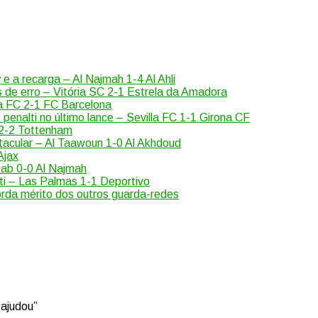
 e a recarga – Al Najmah 1-4 Al Ahli
 de erro – Vitória SC 2-1 Estrela da Amadora
na FC 2-1 FC Barcelona
enalti no último lance – Sevilla FC 1-1 Girona CF
 2-2 Tottenham
tacular – Al Taawoun 1-0 Al Akhdoud
Ajax
bab 0-0 Al Najmah
ti – Las Palmas 1-1 Deportivo
orda mérito dos outros guarda-redes