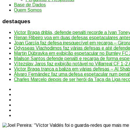
Base de Dados
Quem Somos
destaques
Victor Braga dribla, defende penalti recorde a Ivan Toney
Renan Ribeiro voa em duas defesas espetaculares antes
Joan García faz defesa inesquecível em recarga – Giro
Odysseas Vlachodimos faz várias defesas e até defende p
Martin Dúbravka em exibição espetacular no Burnley FC
Mailson Santos defende penalti e recarga de forma espe
Vítezslav Jaros faz exibição notável no Villarreal CF 1-2 
Victor Braga tranca a baliza em várias defesas – Al Sha
Álvaro Fernández faz uma defesa espetacular num penal
Charles Marcelo depois de ser herói da Taça da Liga rec