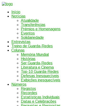
Início
Notícias
Atualidade
Transferências
Prémios e Homenagens
Eventos
Solidariedade
Entrevistas
Treino de Guarda-Redes
Colunas
Memória Mundial
Histórias
Ser Guarda-Redes
Literatura e Cinema
Top-10 Guarda-Redes
Defesas Inesquecíveis
Exibições inesquecíveis
Números
Registos
Recordes
Estatísticas Individuais
Datas e Celebrações
Perguntas e Respostas