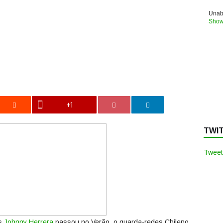
Unabl
Show
+1
TWI
Tweet
is
Johnny Herrera
passou no Verão, o guarda-redes Chileno