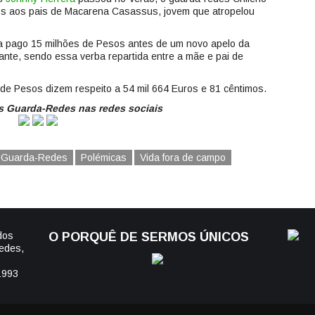
os aos pais de Macarena Casassus, jovem que atropelou
ha pago 15 milhões de Pesos antes de um novo apelo da
stante, sendo essa verba repartida entre a mãe e pai de
 de Pesos dizem respeito a 54 mil 664 Euros e 81 cêntimos.
 Guarda-Redes nas redes sociais
s Guarda-Redes
Polémicas
Vida fora de campo
dos
O PORQUÊ DE SERMOS ÚNICOS
edes,
1993