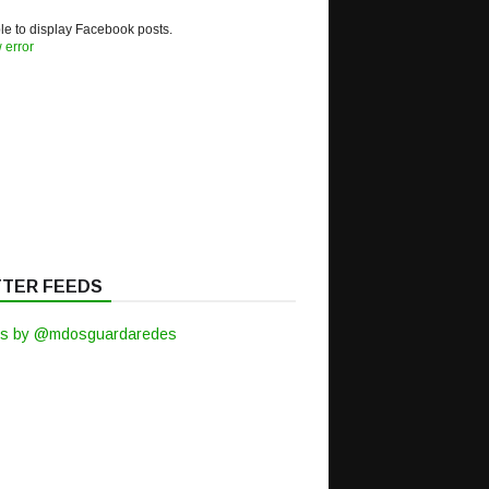
e to display Facebook posts.
 error
TTER FEEDS
s by @mdosguardaredes