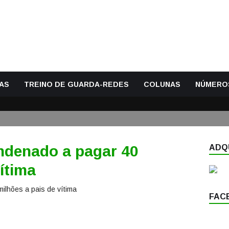
AS
TREINO DE GUARDA-REDES
COLUNAS
NÚMERO
ndenado a pagar 40
ADQU
ítima
FAC