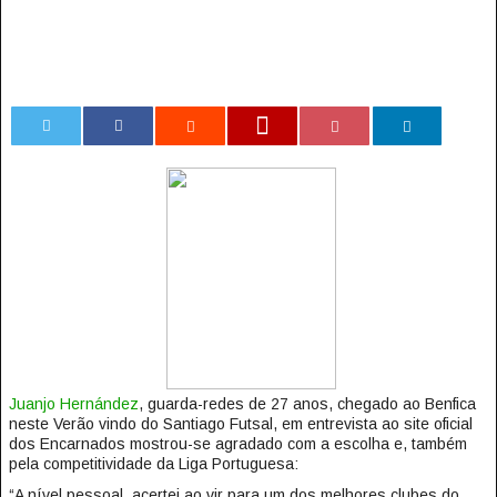
0
Juanjo Hernández
, guarda-redes de 27 anos, chegado ao Benfica
neste Verão vindo do Santiago Futsal, em entrevista ao site oficial
dos Encarnados mostrou-se agradado com a escolha e, também
pela competitividade da Liga Portuguesa:
“A nível pessoal, acertei ao vir para um dos melhores clubes do