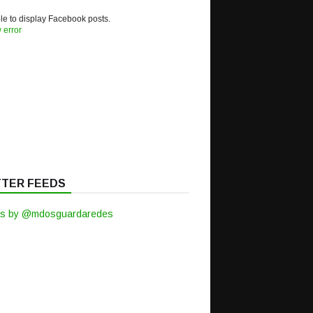
e to display Facebook posts.
 error
TTER FEEDS
s by @mdosguardaredes