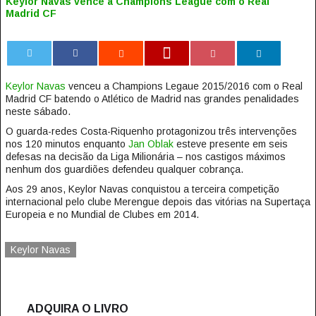
Keylor Navas vence a Champions League com o Real
Madrid CF
0
Keylor Navas
venceu a Champions Legaue 2015/2016 com o Real
Madrid CF batendo o Atlético de Madrid nas grandes penalidades
neste sábado.
O guarda-redes Costa-Riquenho protagonizou três intervenções
nos 120 minutos enquanto
Jan Oblak
esteve presente em seis
defesas na decisão da Liga Milionária – nos castigos máximos
nenhum dos guardiões defendeu qualquer cobrança.
Aos 29 anos, Keylor Navas conquistou a terceira competição
internacional pelo clube Merengue depois das vitórias na Supertaça
Europeia e no Mundial de Clubes em 2014.
Keylor Navas
ADQUIRA O LIVRO