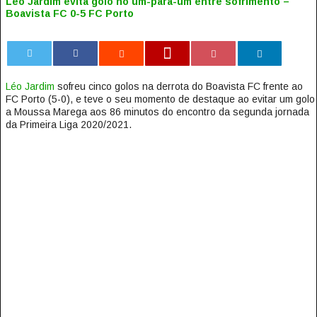
Léo Jardim evita golo no um-para-um entre sofrimento –
Boavista FC 0-5 FC Porto
0
Léo Jardim
sofreu cinco golos na derrota do Boavista FC frente ao
FC Porto (5-0), e teve o seu momento de destaque ao evitar um golo
a Moussa Marega aos 86 minutos do encontro da segunda jornada
da Primeira Liga 2020/2021.