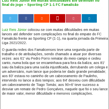
Luiz Reis Júnior em muitas dificuldades até defender no
final do jogo – Sporting CP 1-1 FC Famalicão
0
Luiz Reis Júnior
colocou-se com muitas dificuldades em muitas
lances até defender sem complicações no final do empate do FC
Famalicão frente ao Sporting CP (1-1), na quarta jornada da Primeira
Liga 2021/2022.
O guarda-redes dos Famalicenses teve uma segunda parte de
trabalho e de atribulações, sendo chamado a atuar por diversas
vezes: aos 61′ viu Pedro Porro rematar do meio-campo e cedeu
canto, numa bola que se encaminhava para fora da baliza; aos 81′
saiu da baliza para uma saída injustificada, derrubando um colega e
um adversário, num lance que poderia ter dado grande penalidade;
aos 83′ estava no caminho de um cabeceamento de Paulinho,
intervindo no lance a dois tempos; aos 84′ desviou com dificuldade
um cabeceamento de Tiago Tomás; aos 90+6′ teve sucesso a
desviar um remate de Pedro Gonçalves, naquele que foi o seu lance
de maior valor, menor dificuldade e menores complicações.