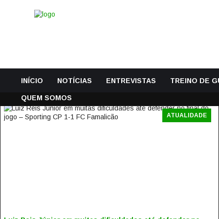
INÍCIO
NOTÍCIAS
ENTREVISTAS
TREINO DE 
QUEM SOMOS
ATUALIDADE
LUIZ REIS JÚNIOR EM MUITAS DIFICULDADES ATÉ
DEFENDER NO FINAL DO JOGO – SPORTING CP 1-1 FC
FAMALICÃO
29 Agosto, 2021