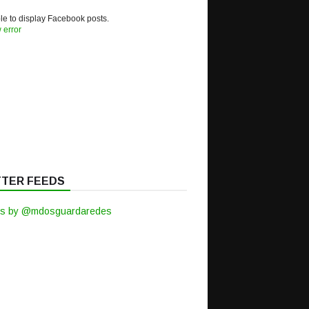
e to display Facebook posts.
 error
TTER FEEDS
s by @mdosguardaredes