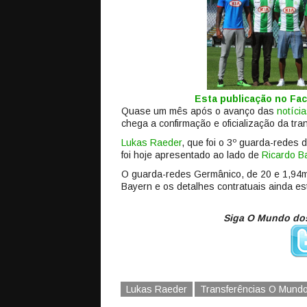
Esta publicação no F
Quase um mês após o avanço das
notícia
chega a confirmação e oficialização da tr
Lukas Raeder
, que foi o 3º guarda-redes
foi hoje apresentado ao lado de
Ricardo Ba
O guarda-redes Germânico, de 20 e 1,94m,
Bayern e os detalhes contratuais ainda est
Siga O Mundo dos
Lukas Raeder
Transferências O Mund